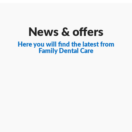
News & offers
Here you will find the latest from
Family Dental Care
Varför ilar det i tänderna? Ilningar i
tänderna, även kallat isningar i tänderna
eller känsliga tänder, är ett vanligt...