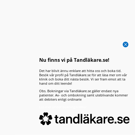
att det finns ett tydligt samband...

Nu finns vi på Tandläkare.se!
Det har blivit ännu enklare att hitta oss och boka tid.
Besök vår profil på Tandläkare.se för att läsa mer om vår
klinik och boka ditt nästa besök. Vi ser fram emot att ta
De flesta känner till att tobak påverkar
hand om ditt leende!
lungor och hjärta negativt, men många
Obs. Bokningar via Tandläkare.se gäller endast nya
patienter. Av- och ombokning samt uteblivande kommer
vet inte hur stor påverkan tobak även...
att debiters enligt ordinarie
Läs mer under bokningsvillkor