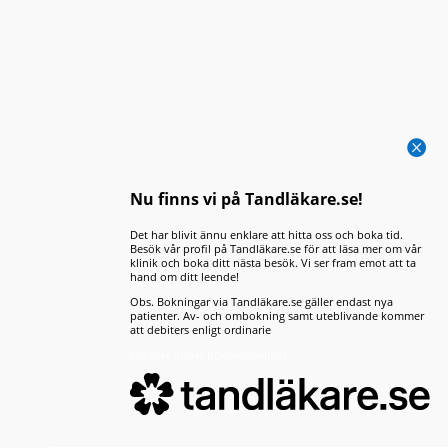

Visste du att din munhälsa kan påverka
Nu finns vi på Tandläkare.se!
mer än bara dina tänder? Forskning visar
att det finns ett tydligt samband...
Det har blivit ännu enklare att hitta oss och boka tid.
Besök vår profil på Tandläkare.se för att läsa mer om vår
klinik och boka ditt nästa besök. Vi ser fram emot att ta
hand om ditt leende!
Obs. Bokningar via Tandläkare.se gäller endast nya
patienter. Av- och ombokning samt uteblivande kommer
att debiters enligt ordinarie
Läs mer under bokningsvillkor