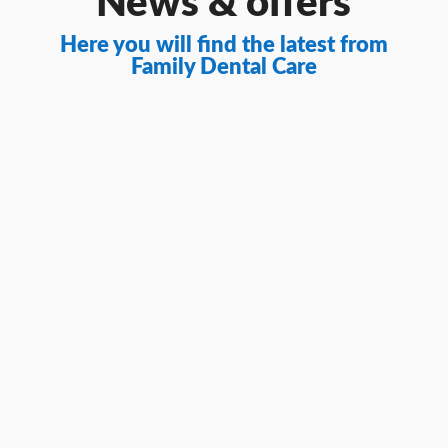
News & offers
Here you will find the latest from
Family Dental Care
Varför ilar det i tänderna? Ilningar i
tänderna, även kallat isningar i tänderna
eller känsliga tänder, är ett vanligt...