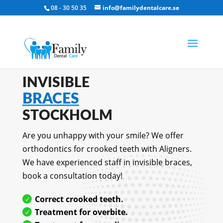
08 - 30 50 35
info@familydentalcare.se
INVISIBLE
BRACES
STOCKHOLM
Are you unhappy with your smile? We offer
orthodontics for crooked teeth with Aligners.
We have experienced staff in invisible braces,
book a consultation today!
Correct crooked teeth.
Treatment for overbite.