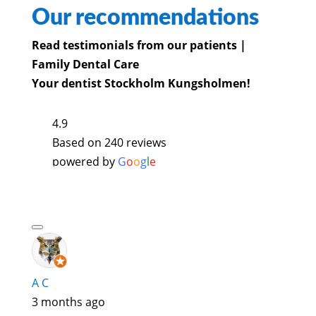
Our recommendations
Read testimonials from our patients |
Family Dental Care
Your dentist Stockholm Kungsholmen!
4.9
Based on 240 reviews
powered by
G
o
o
g
l
e
A C
3 months ago