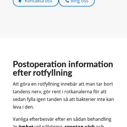
Kontakta oss
Ring oss
Postoperation information
efter rotfyllning
Att göra en rotfyllning innebär att man tar bort
tandens nerv, gör rent i rotkanalerna för att
sedan fylla igen tanden så att bakterier inte kan
leva i den.
Vanliga efterbesvär efter en sådan behandling
är
ömhet
vid påbitning,
spontan värk
och