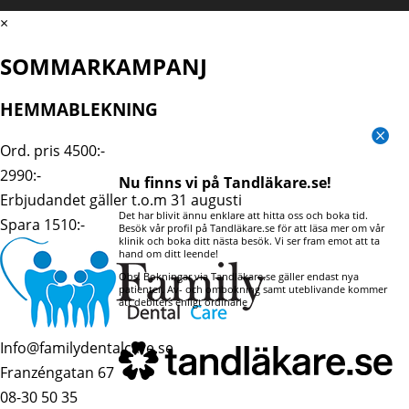
×
SOMMARKAMPANJ
HEMMABLEKNING

Ord. pris 4500:-
2990:-
Nu finns vi på Tandläkare.se!
Erbjudandet gäller t.o.m 31 augusti
Det har blivit ännu enklare att hitta oss och boka tid.
Spara 1510:-
Besök vår profil på Tandläkare.se för att läsa mer om vår
klinik och boka ditt nästa besök. Vi ser fram emot att ta
hand om ditt leende!
Obs. Bokningar via Tandläkare.se gäller endast nya
patienter. Av- och ombokning samt uteblivande kommer
att debiters enligt ordinarie
Läs mer under bokningsvillkor
Info@familydentalcare.se
Franzéngatan 67
08-30 50 35